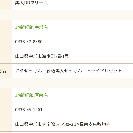
美人BBクリーム
JA新鮮館 宇部店
0836-52-8580
山口県宇部市海南町2番1号
商品
お茶せっけん 萩椿美人せっけん トライアルセット
JA新鮮館 厚南店
0836-45-1301
山口県宇部市大字際波1430-3 JA厚南支店敷地内